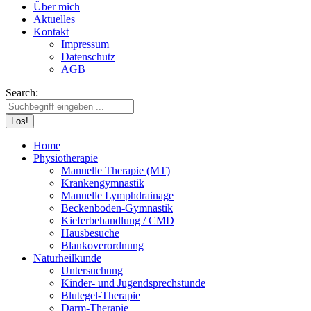
Über mich
Aktuelles
Kontakt
Impressum
Datenschutz
AGB
Search:
Home
Physiotherapie
Manuelle Therapie (MT)
Krankengymnastik
Manuelle Lymphdrainage
Beckenboden-Gymnastik
Kieferbehandlung / CMD
Hausbesuche
Blankoverordnung
Naturheilkunde
Untersuchung
Kinder- und Jugendsprechstunde
Blutegel-Therapie
Darm-Therapie