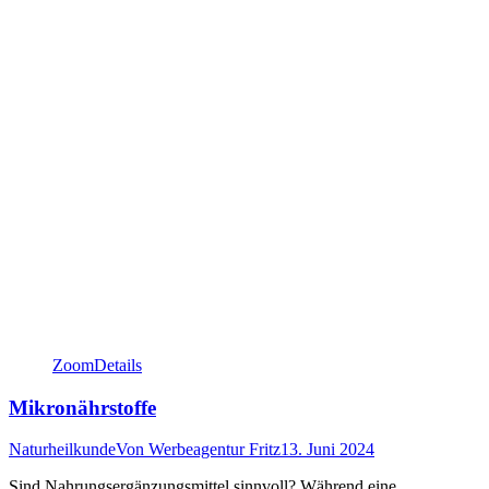
Zoom
Details
Mikronährstoffe
Naturheilkunde
Von
Werbeagentur Fritz
13. Juni 2024
Sind Nahrungsergänzungsmittel sinnvoll? Während eine