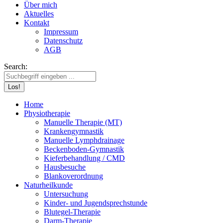
Über mich
Aktuelles
Kontakt
Impressum
Datenschutz
AGB
Search:
Home
Physiotherapie
Manuelle Therapie (MT)
Krankengymnastik
Manuelle Lymphdrainage
Beckenboden-Gymnastik
Kieferbehandlung / CMD
Hausbesuche
Blankoverordnung
Naturheilkunde
Untersuchung
Kinder- und Jugendsprechstunde
Blutegel-Therapie
Darm-Therapie