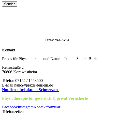
„Tu deinem Leib etwas Gutes,
damit deine Seele Lust hat, darin zu
wohnen.“
Teresa von Ávila
Kontakt
Praxis für Physiotherapie und Naturheilkunde Sandra Burlein
Remsstraße 2
70806 Kornwestheim
Telefon 07154 / 1553500
E-Mail hallo@praxis-burlein.de
Notdienst bei akuten Schmerzen
Physiotherapie für gesetzlich & privat Versicherte
Facebook
Instagram
Kontaktformular
Telefonzeiten