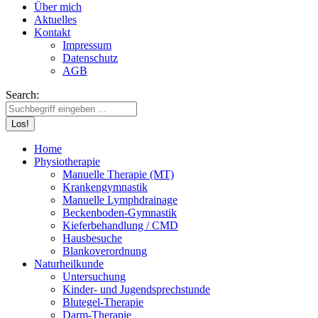
Über mich
Aktuelles
Kontakt
Impressum
Datenschutz
AGB
Search:
Home
Physiotherapie
Manuelle Therapie (MT)
Krankengymnastik
Manuelle Lymphdrainage
Beckenboden-Gymnastik
Kieferbehandlung / CMD
Hausbesuche
Blankoverordnung
Naturheilkunde
Untersuchung
Kinder- und Jugendsprechstunde
Blutegel-Therapie
Darm-Therapie